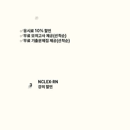
​🎁
✅응시료 10% 할인
✅무료 모의고사 제공(선착순)
✅무료 기출문제집 제공(선착순)
NCLEX-RN
3
🎓
​강의 할인