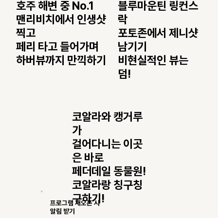
블루마운틴 링컨스
호주 해변 중 No.1
락
맨리비치에서 인생샷
포토존에서 제니샷
찍고
남기기
페리 타고 들어가며
​비현실적인 뷰는
하버뷰까지 만끽하기
덤!
코알라와 캥거루
가
걸어다니는 이곳
은 바로
페더데일 동물원!
코알라랑 칭구칭
구하기!
프로그램 재오픈 시
알림 받기