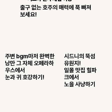
출구 없는 호주의 매력에 푹 빠져
보세요!
시드니의 뚝섬
주변 bgm마저 완벽한
유원지!
낭만 그 자체 오페라하
일몰 맛집 힐파
우스에서
크에서
눈과 귀 호강하기!
​노을 사냥하기