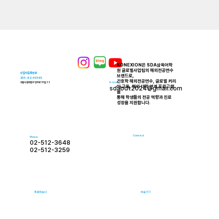
KONEXION은 SDA삼육어학
원 글로벌사업팀의 해외전공연수
사업자등록번호
브랜드로,
205-82-00595
간호학 해외전공연수, 글로벌 커리
E-mail
서울시 동대문구 망우로 18길 33
어 교육, 해외 대학 연계 프로그램
sdabdt2024@gmail.com
을
통해 학생들의 전공 역량과 진로
성장을 지원합니다.
Connect
Phone
02-512-3648
02-512-3259
제휴파트너
바로가기